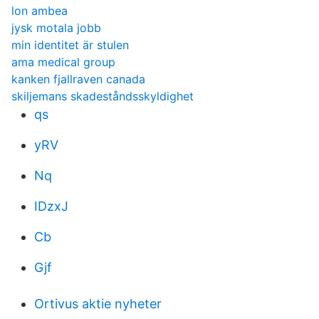
lon ambea
jysk motala jobb
min identitet är stulen
ama medical group
kanken fjallraven canada
skiljemans skadeståndsskyldighet
qs
yRV
Nq
IDzxJ
Cb
Gjf
Ortivus aktie nyheter