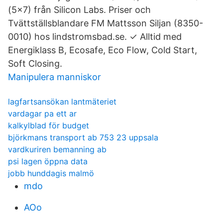
(5x7) från Silicon Labs. Priser och
Tvättställsblandare FM Mattsson Siljan (8350-
0010) hos lindstromsbad.se. ✓ Alltid med
Energiklass B, Ecosafe, Eco Flow, Cold Start,
Soft Closing.
Manipulera manniskor
lagfartsansökan lantmäteriet
vardagar pa ett ar
kalkylblad för budget
björkmans transport ab 753 23 uppsala
vardkuriren bemanning ab
psi lagen öppna data
jobb hunddagis malmö
mdo
AOo