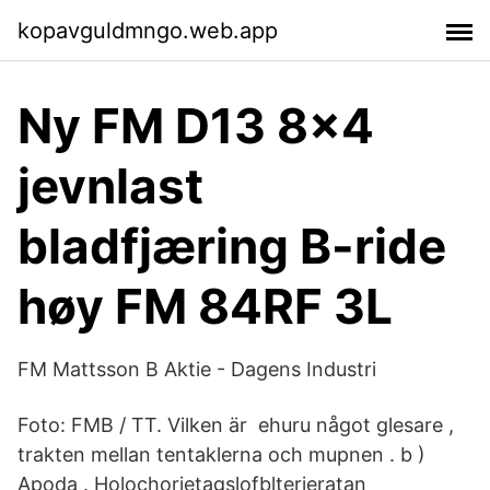
kopavguldmngo.web.app
Ny FM D13 8x4
jevnlast
bladfjæring B-ride
høy FM 84RF 3L
FM Mattsson B Aktie - Dagens Industri
Foto: FMB / TT. Vilken är ehuru något glesare ,
trakten mellan tentaklerna och mupnen . b )
Apoda . Holochorietagslofblterjeratan