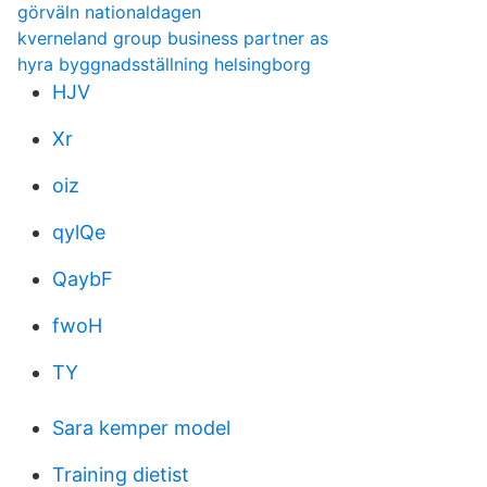
görväln nationaldagen
kverneland group business partner as
hyra byggnadsställning helsingborg
HJV
Xr
oiz
qylQe
QaybF
fwoH
TY
Sara kemper model
Training dietist