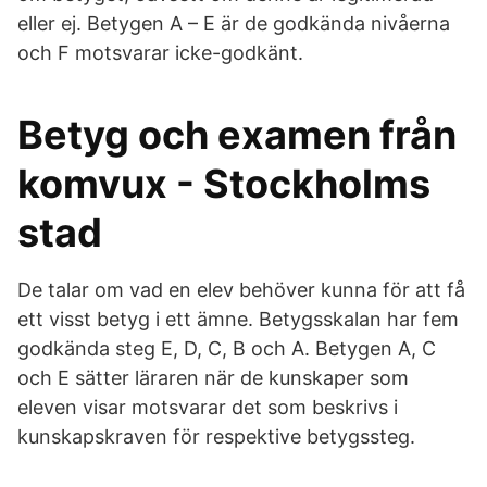
eller ej. Betygen A – E är de godkända nivåerna
och F motsvarar icke-godkänt.
Betyg och examen från
komvux - Stockholms
stad
De talar om vad en elev behöver kunna för att få
ett visst betyg i ett ämne. Betygsskalan har fem
godkända steg E, D, C, B och A. Betygen A, C
och E sätter läraren när de kunskaper som
eleven visar motsvarar det som beskrivs i
kunskapskraven för respektive betygssteg.