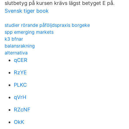
slutbetyg på kursen krävs lägst betyget E på.
Svensk tiger book
studier rörande påföljdspraxis borgeke
spp emerging markets
k3 bfnar
balansrakning
alternativa
qCER
RzYE
PLKC
qVrH
RZcNF
OkK