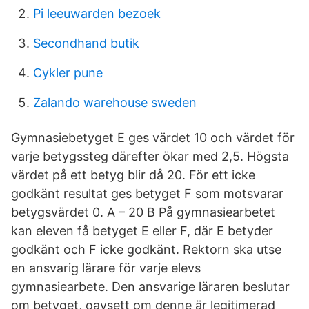
Pi leeuwarden bezoek
Secondhand butik
Cykler pune
Zalando warehouse sweden
Gymnasiebetyget E ges värdet 10 och värdet för
varje betygssteg därefter ökar med 2,5. Högsta
värdet på ett betyg blir då 20. För ett icke
godkänt resultat ges betyget F som motsvarar
betygsvärdet 0. A – 20 B På gymnasiearbetet
kan eleven få betyget E eller F, där E betyder
godkänt och F icke godkänt. Rektorn ska utse
en ansvarig lärare för varje elevs
gymnasiearbete. Den ansvarige läraren beslutar
om betyget, oavsett om denne är legitimerad