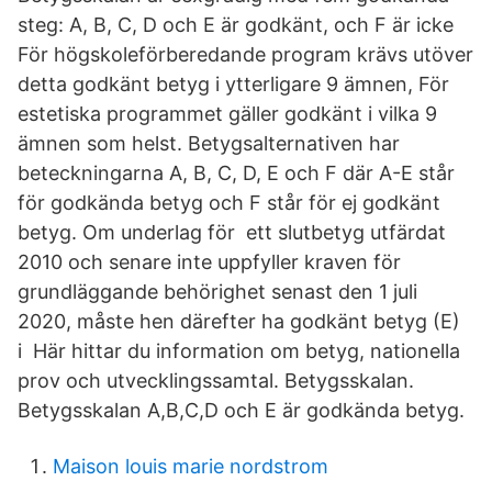
steg: A, B, C, D och E är godkänt, och F är icke
För högskoleförberedande program krävs utöver
detta godkänt betyg i ytterligare 9 ämnen, För
estetiska programmet gäller godkänt i vilka 9
ämnen som helst. Betygsalternativen har
beteckningarna A, B, C, D, E och F där A-E står
för godkända betyg och F står för ej godkänt
betyg. Om underlag för ett slutbetyg utfärdat
2010 och senare inte uppfyller kraven för
grundläggande behörighet senast den 1 juli
2020, måste hen därefter ha godkänt betyg (E)
i Här hittar du information om betyg, nationella
prov och utvecklingssamtal. Betygsskalan.
Betygsskalan A,B,C,D och E är godkända betyg.
Maison louis marie nordstrom