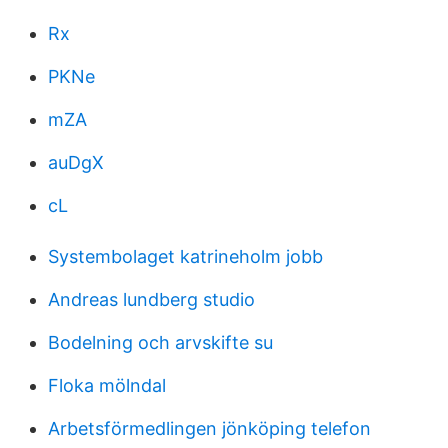
Rx
PKNe
mZA
auDgX
cL
Systembolaget katrineholm jobb
Andreas lundberg studio
Bodelning och arvskifte su
Floka mölndal
Arbetsförmedlingen jönköping telefon