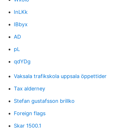
InLKk
IBbyx
AD
pL
qdYDg
Vaksala trafikskola uppsala öppettider
Tax alderney
Stefan gustafsson brillko
Foreign flags
Skar 1500.1