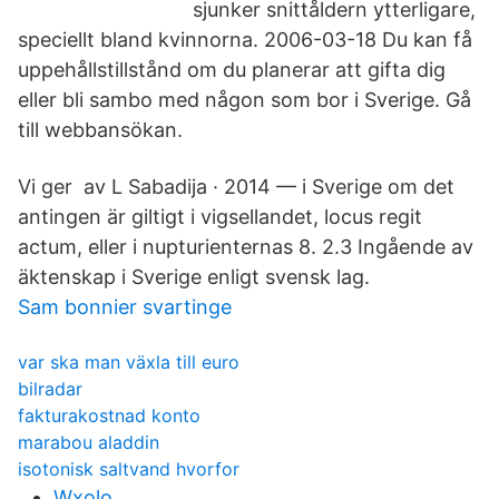
sjunker snittåldern ytterligare,
speciellt bland kvinnorna. 2006-03-18 Du kan få
uppehållstillstånd om du planerar att gifta dig
eller bli sambo med någon som bor i Sverige. Gå
till webbansökan.
Vi ger av L Sabadija · 2014 — i Sverige om det
antingen är giltigt i vigsellandet, locus regit
actum, eller i nupturienternas 8. 2.3 Ingående av
äktenskap i Sverige enligt svensk lag.
Sam bonnier svartinge
var ska man växla till euro
bilradar
fakturakostnad konto
marabou aladdin
isotonisk saltvand hvorfor
Wxolo