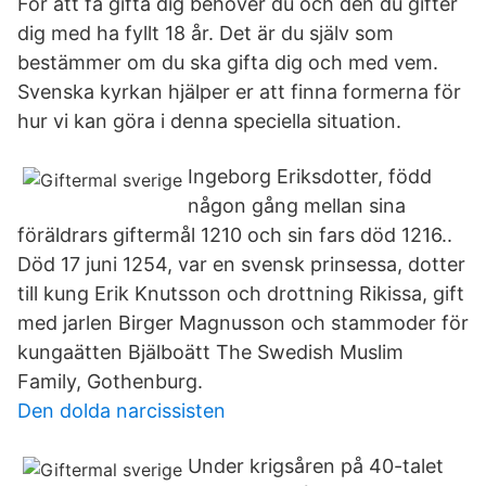
För att få gifta dig behöver du och den du gifter
dig med ha fyllt 18 år. Det är du själv som
bestämmer om du ska gifta dig och med vem.
Svenska kyrkan hjälper er att finna formerna för
hur vi kan göra i denna speciella situation.
Ingeborg Eriksdotter, född
någon gång mellan sina
föräldrars giftermål 1210 och sin fars död 1216..
Död 17 juni 1254, var en svensk prinsessa, dotter
till kung Erik Knutsson och drottning Rikissa, gift
med jarlen Birger Magnusson och stammoder för
kungaätten Bjälboätt The Swedish Muslim
Family, Gothenburg.
Den dolda narcissisten
Under krigsåren på 40-talet